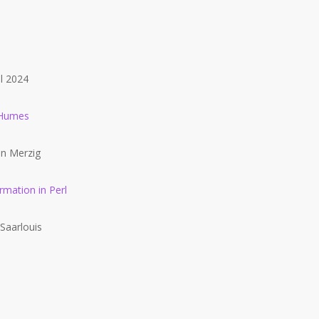
l 2024
 Humes
in Merzig
rmation in Perl
Saarlouis