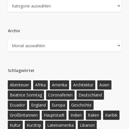
Kategorien
Archiv
Archiv
Schlagwörter
Abenteuer
Afrika
Amerika
Architektur
Asien
Beatrice Sonntag
Coronaferien
Deutschland
Ecuador
England
Europa
Geschichte
Großbritannien
Hauptstadt
Indien
Italien
Karibik
Kultur
Kurztrip
Lateinamerika
Libanon