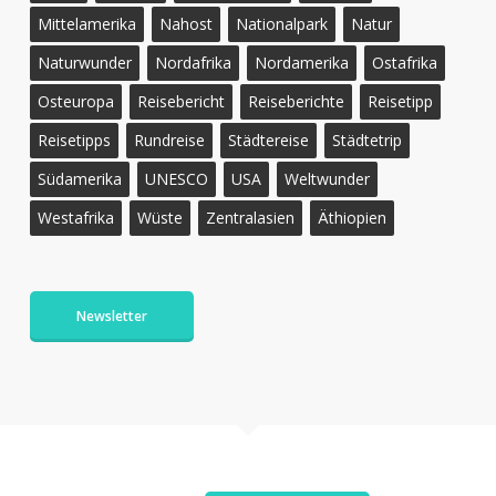
Mittelamerika
Nahost
Nationalpark
Natur
Naturwunder
Nordafrika
Nordamerika
Ostafrika
Osteuropa
Reisebericht
Reiseberichte
Reisetipp
Reisetipps
Rundreise
Städtereise
Städtetrip
Südamerika
UNESCO
USA
Weltwunder
Westafrika
Wüste
Zentralasien
Äthiopien
Newsletter