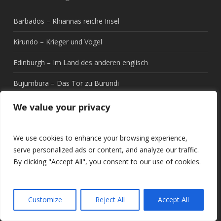
Barbados – Rhiannas reiche Insel
Kirundo – Krieger und Vögel
Edinburgh – Im Land des anderen englisch
Bujumbura – Das Tor zu Burundi
Berat – 1001 Fenster, oder doch mehr?
We value your privacy
We use cookies to enhance your browsing experience,
serve personalized ads or content, and analyze our traffic.
By clicking "Accept All", you consent to our use of cookies.
Customize
Reject All
Accept All