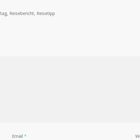
ag, Reisebericht, Reisetipp
Email
*
W