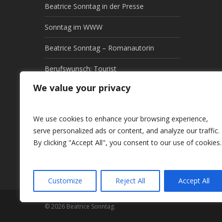
Beatrice Sonntag in der Presse
Sonntag im WWW
Beatrice Sonntag – Romanautorin
Berufswunsch: Tourist
We value your privacy
Diagnose: Fernweh
Traumziel: Weit weg!
We use cookies to enhance your browsing experience,
serve personalized ads or content, and analyze our traffic.
Asiens letzte GEHEIMnisse
By clicking "Accept All", you consent to our use of cookies.
Impressum
Customize
Reject All
Accept All
© 2026 Beatrice Sonntag.