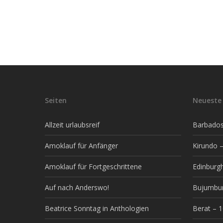
Seiten
Neueste 
Allzeit urlaubsreif
Barbados 
Amoklauf für Anfänger
Kirundo –
Amoklauf für Fortgeschrittene
Edinburg
Auf nach Anderswo!
Bujumbur
Beatrice Sonntag in Anthologien
Berat – 