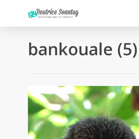
Skip
to
main
content
bankouale (5)