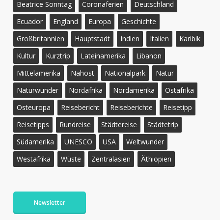
Beatrice Sonntag
Coronaferien
Deutschland
Ecuador
England
Europa
Geschichte
Großbritannien
Hauptstadt
Indien
Italien
Karibik
Kultur
Kurztrip
Lateinamerika
Libanon
Mittelamerika
Nahost
Nationalpark
Natur
Naturwunder
Nordafrika
Nordamerika
Ostafrika
Osteuropa
Reisebericht
Reiseberichte
Reisetipp
Reisetipps
Rundreise
Städtereise
Städtetrip
Südamerika
UNESCO
USA
Weltwunder
Westafrika
Wüste
Zentralasien
Äthiopien
Newsletter