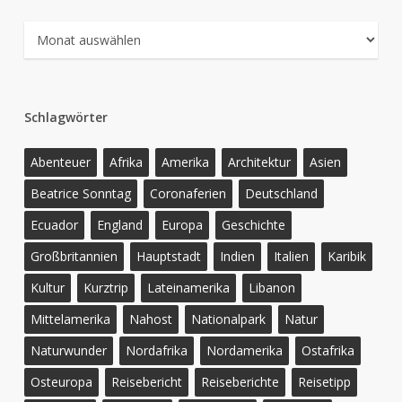
Archiv
Schlagwörter
Abenteuer
Afrika
Amerika
Architektur
Asien
Beatrice Sonntag
Coronaferien
Deutschland
Ecuador
England
Europa
Geschichte
Großbritannien
Hauptstadt
Indien
Italien
Karibik
Kultur
Kurztrip
Lateinamerika
Libanon
Mittelamerika
Nahost
Nationalpark
Natur
Naturwunder
Nordafrika
Nordamerika
Ostafrika
Osteuropa
Reisebericht
Reiseberichte
Reisetipp