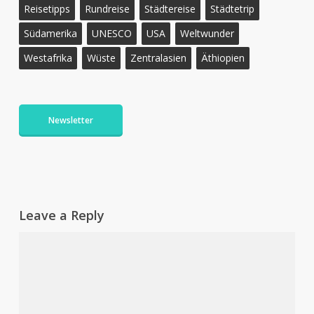
Reisetipps
Rundreise
Städtereise
Städtetrip
Südamerika
UNESCO
USA
Weltwunder
Westafrika
Wüste
Zentralasien
Äthiopien
Newsletter
Leave a Reply