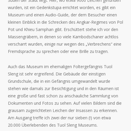
Süden der Stadt liegt. Hier, wo etwa 9000 Leichen gefunden
wurden, ist ein Gedenkstupa errichtet worden, es gibt ein
Museum und einen Audio-Guide, der dem Besucher einen
kleinen Einblick in die Schrecken des Angkar-Regimes von Pol
Pot und Khieu Samphan gibt. Erschüttert stehe ich vor den
Massengräbern, in denen so viele Kambodschaner achtlos
verscharrt wurden, einige nur wegen des „Verbrechens“ eine
Fremdsprache zu sprechen oder eine Brille zu tragen.
Auch das Museum im ehemaligen Foltergefängnis Tuol
Sleng ist sehr ergreifend. Die Gebäude der einstigen
Grundschule, die in ein Gefängnis umgewandelt wurde
stehen wie damals zur Besichtigung und in den Räumen ist
eine große und fast schon zu anschauliche Sammlung von
Dokumenten und Fotos zu sehen. Auf vielen Bildern sind die
grausam zugerichteten Leichen der Insassen zu erkennen.
Am Ausgang treffe ich zwei der nur sieben (!) von etwa
20.000 Überlebenden des Tuol Sleng Museums.