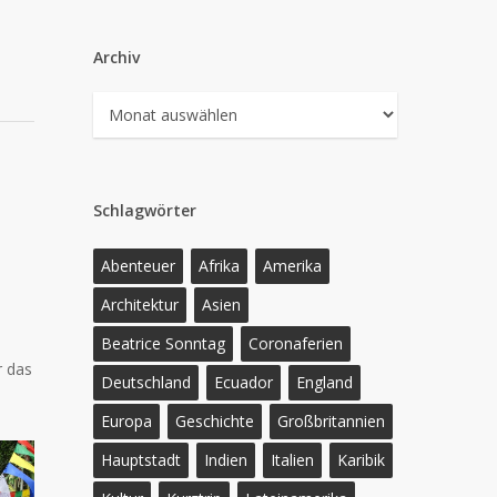
Archiv
Archiv
Schlagwörter
Abenteuer
Afrika
Amerika
Architektur
Asien
Beatrice Sonntag
Coronaferien
r das
Deutschland
Ecuador
England
Europa
Geschichte
Großbritannien
Hauptstadt
Indien
Italien
Karibik