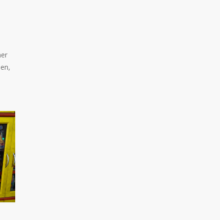
her
ien,