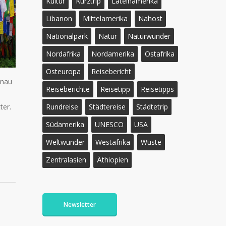
Kultur
Kurztrip
Lateinamerika
Libanon
Mittelamerika
Nahost
Nationalpark
Natur
Naturwunder
Nordafrika
Nordamerika
Ostafrika
Osteuropa
Reisebericht
enau
Reiseberichte
Reisetipp
Reisetipps
Rundreise
Städtereise
Städtetrip
ter.
Südamerika
UNESCO
USA
Weltwunder
Westafrika
Wüste
Zentralasien
Äthiopien
Newsletter