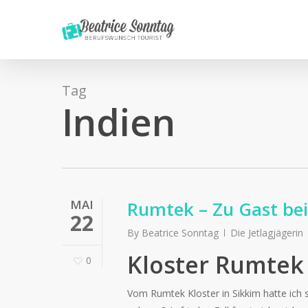
Skip
to
main
content
Tag
Indien
MAI
Rumtek – Zu Gast be
22
By
Beatrice Sonntag
Die Jetlagjägerin
Kloster Rumtek –
0
Vom Rumtek Kloster in Sikkim hatte ich s