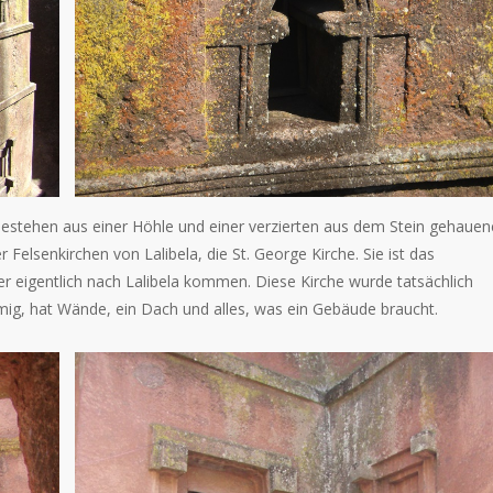
 bestehen aus einer Höhle und einer verzierten aus dem Stein gehaue
 Felsenkirchen von Lalibela, die St. George Kirche. Sie ist das
 eigentlich nach Lalibela kommen. Diese Kirche wurde tatsächlich
rmig, hat Wände, ein Dach und alles, was ein Gebäude braucht.