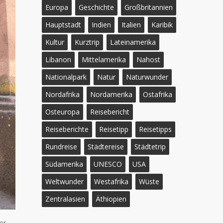
Europa
Geschichte
Großbritannien
Hauptstadt
Indien
Italien
Karibik
Kultur
Kurztrip
Lateinamerika
Libanon
Mittelamerika
Nahost
Nationalpark
Natur
Naturwunder
Nordafrika
Nordamerika
Ostafrika
Osteuropa
Reisebericht
Reiseberichte
Reisetipp
Reisetipps
Rundreise
Städtereise
Städtetrip
Südamerika
UNESCO
USA
Weltwunder
Westafrika
Wüste
Zentralasien
Äthiopien
er