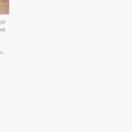
Elf
eiß
en.