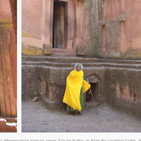
er äthiopischen Könige einen Traum hatte, in dem ihr jüngster Sohn, d