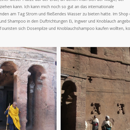
ziehen kann. Ich kann mich noch so gut an das internationale
Stunden am Tag Strom und fließendes Wasser zu bieten hatte. Im Shop
n und Shampoo in den Duftrichtungen Ei, Ingwer und Knoblauch angeb
 Touristen sich Dosenpilze und Knoblauchshampoo kaufen wollten, k