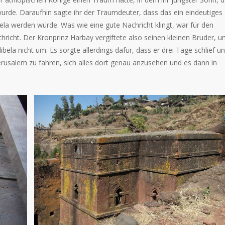
rde. Daraufhin sagte ihr der Traumdeuter, dass das ein eindeutiges
bela werden würde. Was wie eine gute Nachricht klingt, war für den
hricht. Der Kronprinz Harbay vergiftete also seinen kleinen Bruder, u
bela nicht um. Es sorgte allerdings dafür, dass er drei Tage schlief u
Jerusalem zu fahren, sich alles dort genau anzusehen und es dann in