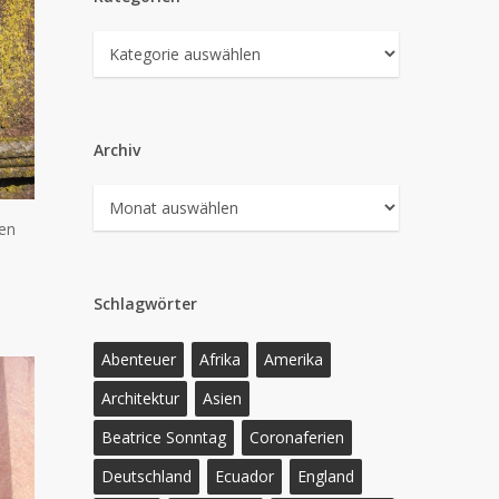
Kategorien
Archiv
Archiv
nen
Schlagwörter
Abenteuer
Afrika
Amerika
Architektur
Asien
Beatrice Sonntag
Coronaferien
Deutschland
Ecuador
England