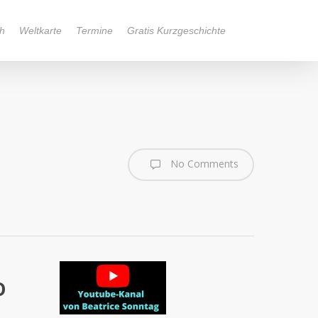
h
Weltkarte
Termine
Gratis Kurzgeschichte
No Comments
o