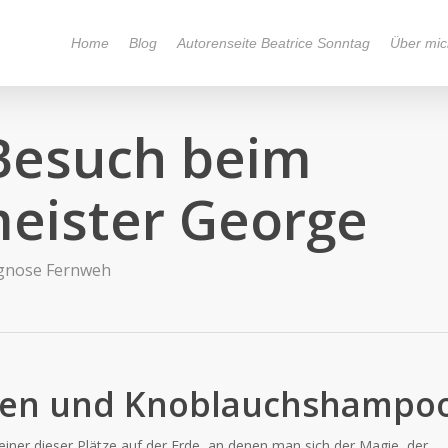
Home
Blog
Autorenseite Beatrice Sonntag
Über mic
 Besuch beim
meister George
gnose Fernweh
rchen und Knoblauchshampo
 einer dieser Plätze auf der Erde, an denen man sich der Magie, der