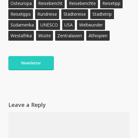
Osteuropa
Reisebericht
Reiseberichte
Reisetipp
Reisetipps
Rundreise
Städtereise
Städtetrip
Südamerika
UNESCO
USA
Weltwunder
Westafrika
Wüste
Zentralasien
Äthiopien
Newsletter
Leave a Reply