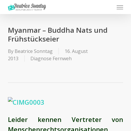
Menu
Skip
to
main
content
Myanmar – Buddha Nats und
Frühstückseier
By
Beatrice Sonntag
16. August
2013
Diagnose Fernweh
Leider kennen Vertreter von
Menschenrechtsorganisationen