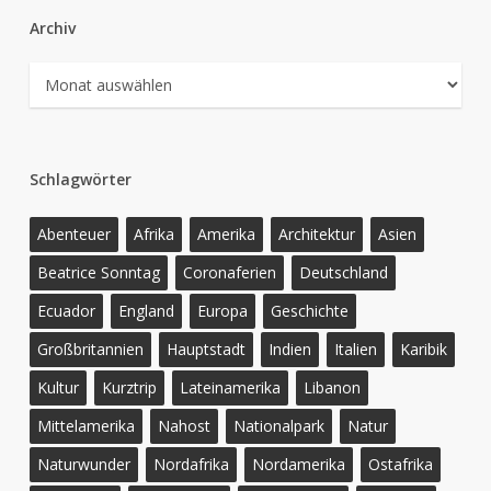
Archiv
Archiv
Schlagwörter
Abenteuer
Afrika
Amerika
Architektur
Asien
Beatrice Sonntag
Coronaferien
Deutschland
Ecuador
England
Europa
Geschichte
Großbritannien
Hauptstadt
Indien
Italien
Karibik
Kultur
Kurztrip
Lateinamerika
Libanon
Mittelamerika
Nahost
Nationalpark
Natur
Naturwunder
Nordafrika
Nordamerika
Ostafrika