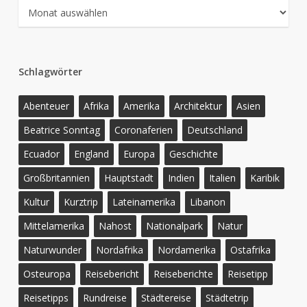
Archiv
Schlagwörter
Abenteuer
Afrika
Amerika
Architektur
Asien
Beatrice Sonntag
Coronaferien
Deutschland
Ecuador
England
Europa
Geschichte
Großbritannien
Hauptstadt
Indien
Italien
Karibik
Kultur
Kurztrip
Lateinamerika
Libanon
Mittelamerika
Nahost
Nationalpark
Natur
Naturwunder
Nordafrika
Nordamerika
Ostafrika
Osteuropa
Reisebericht
Reiseberichte
Reisetipp
Reisetipps
Rundreise
Städtereise
Städtetrip