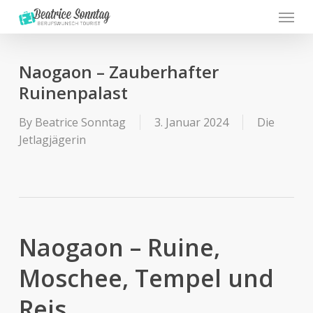
Menu
Skip
to
main
content
Naogaon – Zauberhafter
Ruinenpalast
By
Beatrice Sonntag
3. Januar 2024
Die
Jetlagjägerin
Naogaon – Ruine,
Moschee, Tempel und
Reis