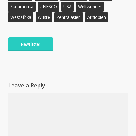
Südamerika
UNESCO
USA
Weltwunder
Westafrika
Wüste
Zentralasien
Äthiopien
Newsletter
Leave a Reply