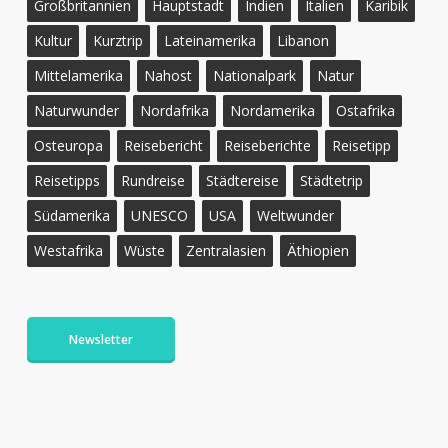
Großbritannien
Hauptstadt
Indien
Italien
Karibik
Kultur
Kurztrip
Lateinamerika
Libanon
Mittelamerika
Nahost
Nationalpark
Natur
Naturwunder
Nordafrika
Nordamerika
Ostafrika
Osteuropa
Reisebericht
Reiseberichte
Reisetipp
Reisetipps
Rundreise
Städtereise
Städtetrip
Südamerika
UNESCO
USA
Weltwunder
Westafrika
Wüste
Zentralasien
Äthiopien
Newsletter