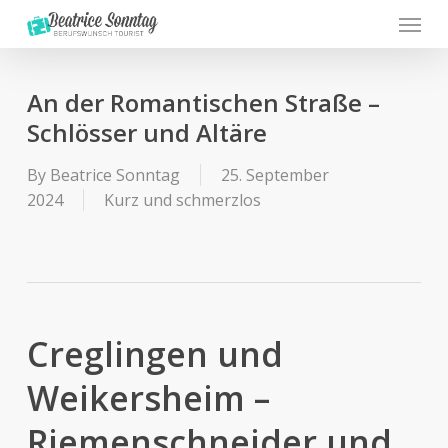
Menu
Skip
to
main
content
An der Romantischen Straße –
Schlösser und Altäre
By
Beatrice Sonntag
25. September
2024
Kurz und schmerzlos
Creglingen und
Weikersheim –
Riemenschneider und