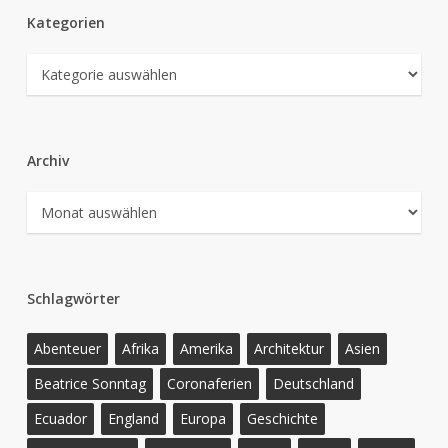
Kategorien
Kategorien
Archiv
Archiv
Schlagwörter
Abenteuer
Afrika
Amerika
Architektur
Asien
Beatrice Sonntag
Coronaferien
Deutschland
Ecuador
England
Europa
Geschichte