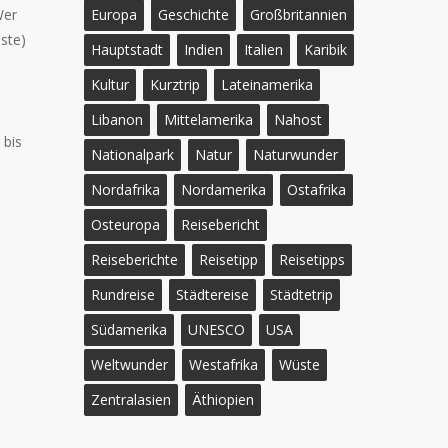
Wer
Europa
Geschichte
Großbritannien
ste)
Hauptstadt
Indien
Italien
Karibik
Kultur
Kurztrip
Lateinamerika
Libanon
Mittelamerika
Nahost
 bis
Nationalpark
Natur
Naturwunder
Nordafrika
Nordamerika
Ostafrika
Osteuropa
Reisebericht
Reiseberichte
Reisetipp
Reisetipps
Rundreise
Städtereise
Städtetrip
Südamerika
UNESCO
USA
Weltwunder
Westafrika
Wüste
Zentralasien
Äthiopien