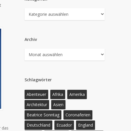
t
Kategorien
Archiv
Archiv
Schlagwörter
Abenteuer
Afrika
Amerika
Architektur
Asien
Beatrice Sonntag
Coronaferien
Deutschland
Ecuador
England
r das