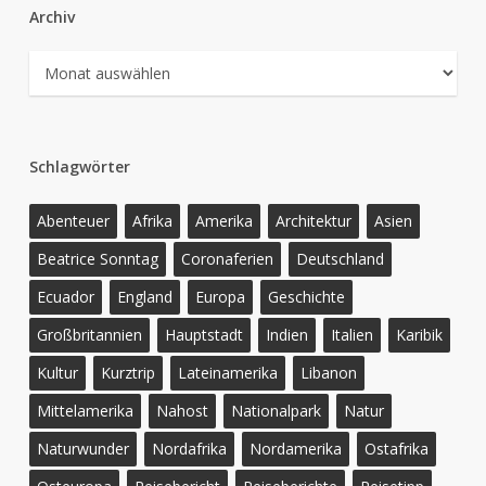
Archiv
Archiv
Schlagwörter
Abenteuer
Afrika
Amerika
Architektur
Asien
Beatrice Sonntag
Coronaferien
Deutschland
Ecuador
England
Europa
Geschichte
Großbritannien
Hauptstadt
Indien
Italien
Karibik
Kultur
Kurztrip
Lateinamerika
Libanon
Mittelamerika
Nahost
Nationalpark
Natur
Naturwunder
Nordafrika
Nordamerika
Ostafrika