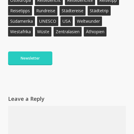
Osteuropa
Reisebericht
Reiseberichte
Reisetipp
Reisetipps
Rundreise
Städtereise
Städtetrip
Südamerika
UNESCO
USA
Weltwunder
Westafrika
Wüste
Zentralasien
Äthiopien
Newsletter
Leave a Reply