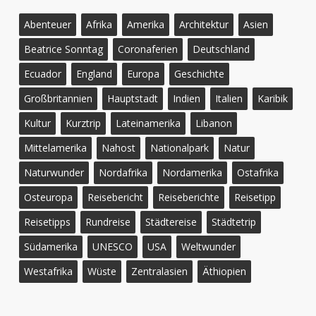
Abenteuer
Afrika
Amerika
Architektur
Asien
Beatrice Sonntag
Coronaferien
Deutschland
Ecuador
England
Europa
Geschichte
Großbritannien
Hauptstadt
Indien
Italien
Karibik
Kultur
Kurztrip
Lateinamerika
Libanon
Mittelamerika
Nahost
Nationalpark
Natur
Naturwunder
Nordafrika
Nordamerika
Ostafrika
Osteuropa
Reisebericht
Reiseberichte
Reisetipp
Reisetipps
Rundreise
Städtereise
Städtetrip
Südamerika
UNESCO
USA
Weltwunder
Westafrika
Wüste
Zentralasien
Äthiopien