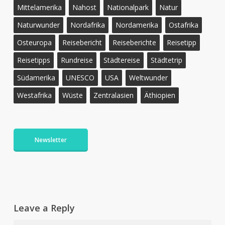
Mittelamerika
Nahost
Nationalpark
Natur
Naturwunder
Nordafrika
Nordamerika
Ostafrika
Osteuropa
Reisebericht
Reiseberichte
Reisetipp
Reisetipps
Rundreise
Städtereise
Städtetrip
Südamerika
UNESCO
USA
Weltwunder
Westafrika
Wüste
Zentralasien
Äthiopien
Newsletter
Leave a Reply