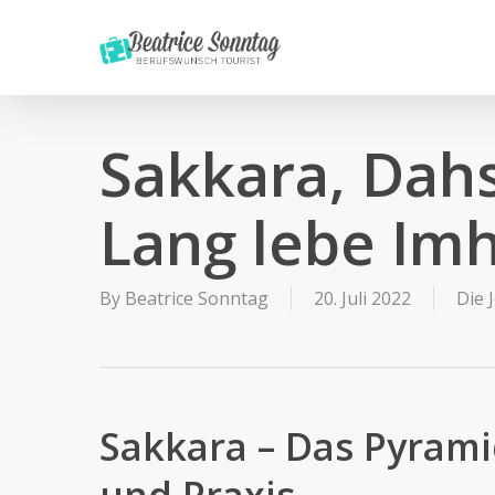
Skip
to
main
content
Sakkara, Dah
Lang lebe Im
By
Beatrice Sonntag
20. Juli 2022
Die 
Sakkara – Das Pyrami