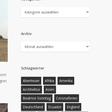
Kategorien
Archiv
Archiv
Schlagwörter
sich
Abenteuer
Afrika
Amerika
gten
Architektur
Asien
Beatrice Sonntag
Coronaferien
Deutschland
Ecuador
England