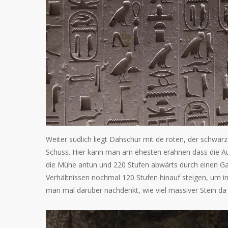
Weiter südlich liegt Dahschur mit de roten, der schwarz
Schuss. Hier kann man am ehesten erahnen dass die A
die Mühe antun und 220 Stufen abwärts durch einen 
Verhältnissen nochmal 120 Stufen hinauf steigen, um i
man mal darüber nachdenkt, wie viel massiver Stein da 