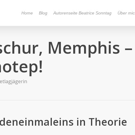
Home
Blog
Autorenseite Beatrice Sonntag
Über mic
schur, Memphis –
hotep!
Jetlagjägerin
deneinmaleins in Theorie