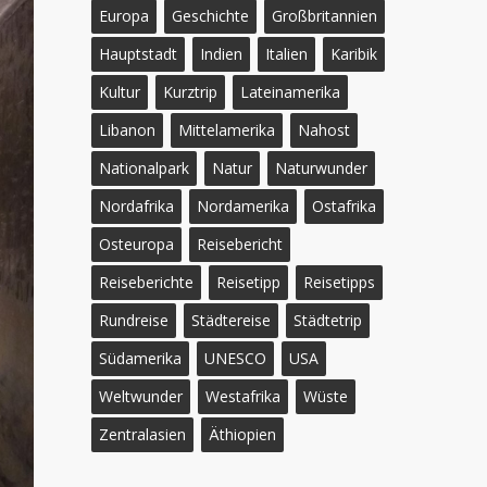
Europa
Geschichte
Großbritannien
Hauptstadt
Indien
Italien
Karibik
Kultur
Kurztrip
Lateinamerika
Libanon
Mittelamerika
Nahost
Nationalpark
Natur
Naturwunder
Nordafrika
Nordamerika
Ostafrika
Osteuropa
Reisebericht
Reiseberichte
Reisetipp
Reisetipps
Rundreise
Städtereise
Städtetrip
Südamerika
UNESCO
USA
Weltwunder
Westafrika
Wüste
Zentralasien
Äthiopien