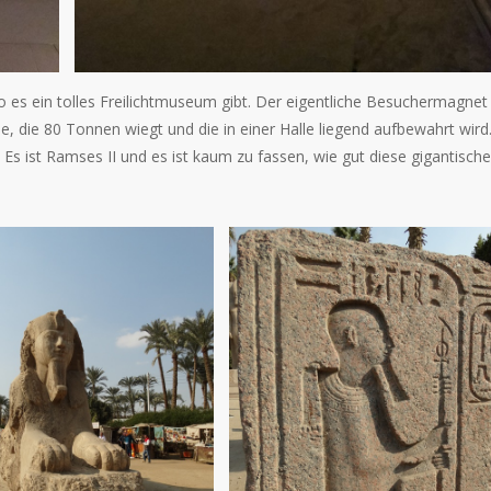
es ein tolles Freilichtmuseum gibt. Der eigentliche Besuchermagnet
e, die 80 Tonnen wiegt und die in einer Halle liegend aufbewahrt wird
Es ist Ramses II und es ist kaum zu fassen, wie gut diese gigantische