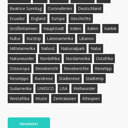
Beatrice Sonntag
Coronaferien
Deutschland
Ecuador
England
Europa
Geschichte
Großbritannien
Hauptstadt
Indien
Italien
Karibik
Kultur
Kurztrip
Lateinamerika
Libanon
Mittelamerika
Nahost
Nationalpark
Natur
Naturwunder
Nordafrika
Nordamerika
Ostafrika
Osteuropa
Reisebericht
Reiseberichte
Reisetipp
Reisetipps
Rundreise
Städtereise
Städtetrip
Südamerika
UNESCO
USA
Weltwunder
Westafrika
Wüste
Zentralasien
Äthiopien
Newsletter