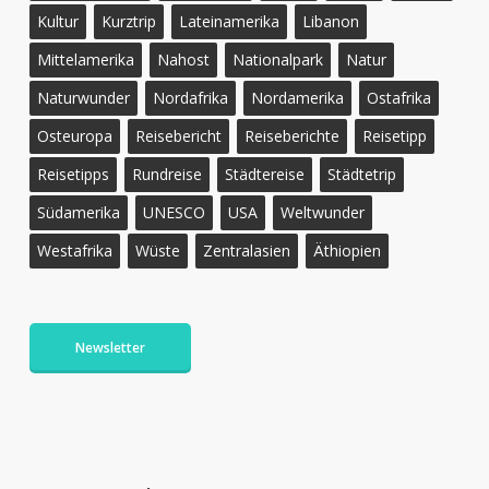
Kultur
Kurztrip
Lateinamerika
Libanon
Mittelamerika
Nahost
Nationalpark
Natur
Naturwunder
Nordafrika
Nordamerika
Ostafrika
Osteuropa
Reisebericht
Reiseberichte
Reisetipp
Reisetipps
Rundreise
Städtereise
Städtetrip
Südamerika
UNESCO
USA
Weltwunder
Westafrika
Wüste
Zentralasien
Äthiopien
Newsletter