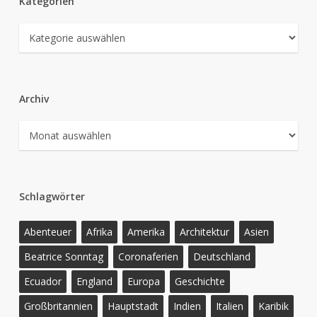
Kategorien
Kategorien
Archiv
Archiv
Schlagwörter
Abenteuer
Afrika
Amerika
Architektur
Asien
Beatrice Sonntag
Coronaferien
Deutschland
Ecuador
England
Europa
Geschichte
Großbritannien
Hauptstadt
Indien
Italien
Karibik