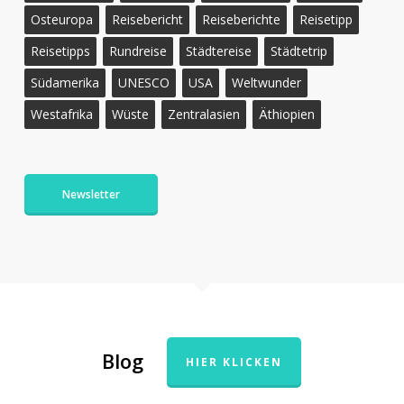
Osteuropa
Reisebericht
Reiseberichte
Reisetipp
Reisetipps
Rundreise
Städtereise
Städtetrip
Südamerika
UNESCO
USA
Weltwunder
Westafrika
Wüste
Zentralasien
Äthiopien
Newsletter
Blog
HIER KLICKEN