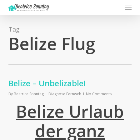
Menu
Skip
to
main
content
Tag
Belize Flug
Belize – Unbelizable!
By
Beatrice Sonntag
Diagnose Fernweh
No Comments
Belize Urlaub
der ganz