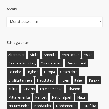
Archiv
Archiv
Schlagwörter
Abenteuer
Afrika
Amerika
Architektur
Asien
Beatrice Sonntag
Coronaferien
Deutschland
Ecuador
England
Europa
Geschichte
Großbritannien
Hauptstadt
Indien
Italien
Karibik
Kultur
Kurztrip
Lateinamerika
Libanon
Mittelamerika
Nahost
Nationalpark
Natur
Naturwunder
Nordafrika
Nordamerika
Ostafrika