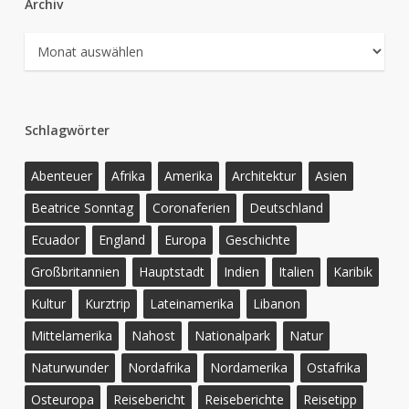
Archiv
Archiv
Schlagwörter
Abenteuer
Afrika
Amerika
Architektur
Asien
Beatrice Sonntag
Coronaferien
Deutschland
Ecuador
England
Europa
Geschichte
Großbritannien
Hauptstadt
Indien
Italien
Karibik
Kultur
Kurztrip
Lateinamerika
Libanon
Mittelamerika
Nahost
Nationalpark
Natur
Naturwunder
Nordafrika
Nordamerika
Ostafrika
Osteuropa
Reisebericht
Reiseberichte
Reisetipp