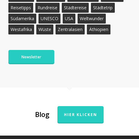
Reisetipps
Rundreise
Städtereise
Städtetrip
Südamerika
UNESCO
USA
Weltwunder
Westafrika
Wüste
Zentralasien
Äthiopien
Newsletter
Blog
HIER KLICKEN