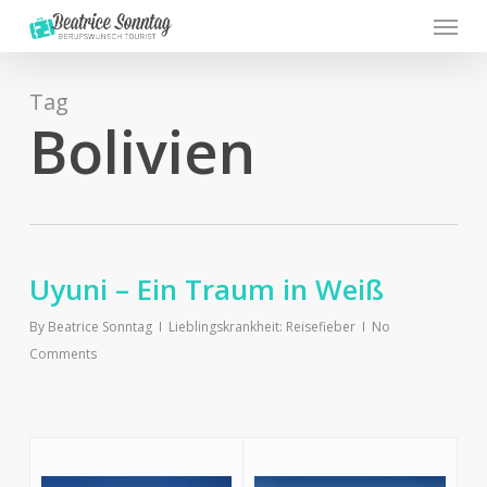
Menu
Skip
to
main
content
Tag
Bolivien
Uyuni – Ein Traum in Weiß
By
Beatrice Sonntag
Lieblingskrankheit: Reisefieber
No
Comments