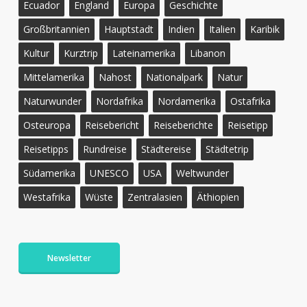
Ecuador
England
Europa
Geschichte
Großbritannien
Hauptstadt
Indien
Italien
Karibik
Kultur
Kurztrip
Lateinamerika
Libanon
Mittelamerika
Nahost
Nationalpark
Natur
Naturwunder
Nordafrika
Nordamerika
Ostafrika
Osteuropa
Reisebericht
Reiseberichte
Reisetipp
Reisetipps
Rundreise
Städtereise
Städtetrip
Südamerika
UNESCO
USA
Weltwunder
Westafrika
Wüste
Zentralasien
Äthiopien
Newsletter