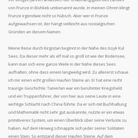
von Frunze in Bishkek umbenannt wurde. In meinen Ohren klingt
Frunze irgendwie nicht so hübsch. Aber wer in Frunze
aufgewachsen ist, der hängt vielleicht aus nostalgischen
Gründen an diesem Namen.
M
eine Reise durch Kirgistan beginnt in der Nähe des Issyk Kul
Sees. Da dieser mehr als elf mal so groß ist wie der Bodensee,
kann man sich eine ganze Weile in der Nähe dieses Sees
aufhalten, ohne dass einem langweilig wird. Zu allererst schaue
ich mir einen echt großen Haufen Steine an. Er hat eine recht
traurige Geschichte: Tamerlan war ein berühmter Kriegsheld
und ein Truppenführer, der von hier aus seine Leute in eine
wichtige Schlacht nach China führte. Da er sich mit Buchhaltung
und Mathematik nicht sehr gut auskannte, nutzte er ein etwas
primitiveres System, um einen Überblick über seine Verluste zu
haben. Auf dem Hinweg schnappte sich jeder seiner Soldaten
einen Stein. So entstand dieser Haufen Steine. Auf dem