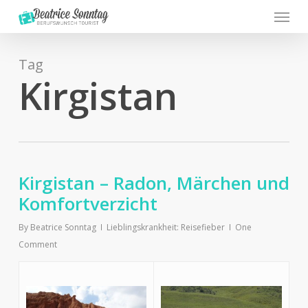
Menu
Skip
to
main
content
Tag
Kirgistan
Kirgistan – Radon, Märchen und
Komfortverzicht
By
Beatrice Sonntag
Lieblingskrankheit: Reisefieber
One
Comment