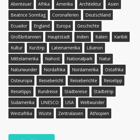
Abenteuer
Afrika
Amerika
Architektur
Asien
Beatrice Sonntag
Coronaferien
Deutschland
Ecuador
England
Europa
Geschichte
Großbritannien
Hauptstadt
Indien
Italien
Karibik
Kultur
Kurztrip
Lateinamerika
Libanon
Mittelamerika
Nahost
Nationalpark
Natur
Naturwunder
Nordafrika
Nordamerika
Ostafrika
Osteuropa
Reisebericht
Reiseberichte
Reisetipp
Reisetipps
Rundreise
Städtereise
Städtetrip
Südamerika
UNESCO
USA
Weltwunder
Westafrika
Wüste
Zentralasien
Äthiopien