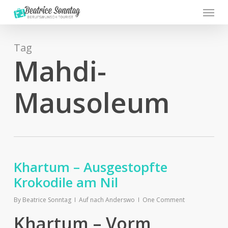
Menu
Skip
to
main
content
Tag
Mahdi-
Mausoleum
Khartum – Ausgestopfte
Krokodile am Nil
By
Beatrice Sonntag
Auf nach Anderswo
One Comment
Khartum – Vorm