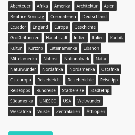
Abenteuer
Afrika
Amerika
Architektur
Asien
Beatrice Sonntag
Coronaferien
Deutschland
Ecuador
England
Europa
Geschichte
Großbritannien
Hauptstadt
Indien
Italien
Karibik
Kultur
Kurztrip
Lateinamerika
Libanon
Mittelamerika
Nahost
Nationalpark
Natur
Naturwunder
Nordafrika
Nordamerika
Ostafrika
Osteuropa
Reisebericht
Reiseberichte
Reisetipp
Reisetipps
Rundreise
Städtereise
Städtetrip
Südamerika
UNESCO
USA
Weltwunder
Westafrika
Wüste
Zentralasien
Äthiopien