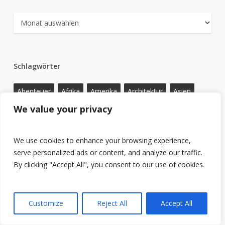
Archiv
Schlagwörter
Abenteuer
Afrika
Amerika
Architektur
Asien
We value your privacy
Beatrice Sonntag
Coronaferien
Deutschland
Ecuador
England
Europa
Geschichte
We use cookies to enhance your browsing experience,
Großbritannien
Hauptstadt
Indien
Italien
Karibik
serve personalized ads or content, and analyze our traffic.
Kultur
Kurztrip
Lateinamerika
Libanon
By clicking "Accept All", you consent to our use of cookies.
Mittelamerika
Nahost
Nationalpark
Natur
Naturwunder
Nordafrika
Nordamerika
Ostafrika
Customize
Reject All
Accept All
Osteuropa
Reisebericht
Reiseberichte
Reisetipp