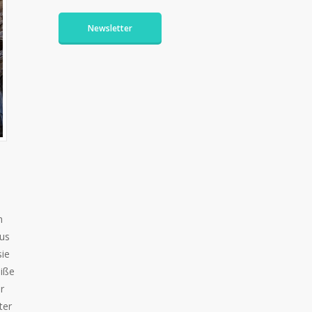
Newsletter
m
aus
sie
eiße
r
ter