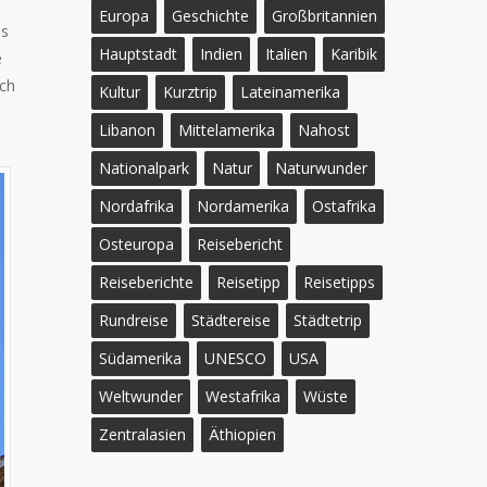
Europa
Geschichte
Großbritannien
as
Hauptstadt
Indien
Italien
Karibik
e
ich
Kultur
Kurztrip
Lateinamerika
Libanon
Mittelamerika
Nahost
Nationalpark
Natur
Naturwunder
Nordafrika
Nordamerika
Ostafrika
Osteuropa
Reisebericht
Reiseberichte
Reisetipp
Reisetipps
Rundreise
Städtereise
Städtetrip
Südamerika
UNESCO
USA
Weltwunder
Westafrika
Wüste
Zentralasien
Äthiopien