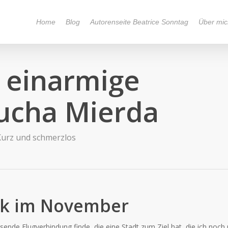
Home
Blog
Autorenseite Beatrice Sonntag
Über mic
 einarmige
ucha Mierda
Kurz und schmerzlos
ick im November
ende Flugverbindung finde, die eine Stadt zum Ziel hat, die ich noch 