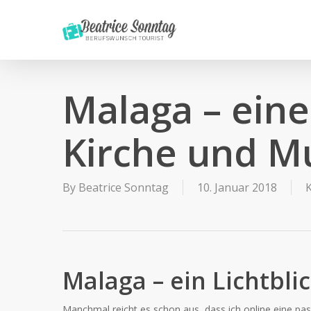
Skip
to
main
content
Malaga – eine
Kirche und M
By
Beatrice Sonntag
10. Januar 2018
Malaga – ein Lichtbl
Manchmal reicht es schon aus, dass ich online eine pass