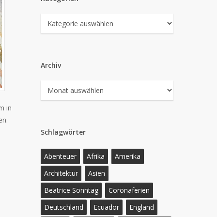
Kategorien
Archiv
Archiv
m in
en.
Schlagwörter
Abenteuer
Afrika
Amerika
Architektur
Asien
Beatrice Sonntag
Coronaferien
Deutschland
Ecuador
England