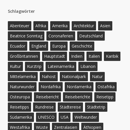
Schlagwörter
Abenteuer
Afrika
Amerika
Architektur
Asien
Beatrice Sonntag
Coronaferien
Deutschland
Ecuador
England
Europa
Geschichte
Großbritannien
Hauptstadt
Indien
Italien
Karibik
Kultur
Kurztrip
Lateinamerika
Libanon
Mittelamerika
Nahost
Nationalpark
Natur
Naturwunder
Nordafrika
Nordamerika
Ostafrika
Osteuropa
Reisebericht
Reiseberichte
Reisetipp
Reisetipps
Rundreise
Städtereise
Städtetrip
Südamerika
UNESCO
USA
Weltwunder
Westafrika
Wüste
Zentralasien
Äthiopien