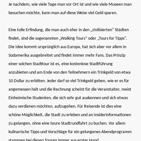
Je nachdem, wie viele Tage man vor Ort ist und wie viele Museen man
besuchen möchte, kann man auf diese Weise viel Geld sparen.
Eine tolle Erfindung, die man auch eher in den „zivilisierten“ Städten
findet, sind die sogenannten „Walking Tours“ oder „Tours for Tipps“.
Die Idee kommt ursprünglich aus Europa, hat sich aber vor allem in
Südamerika ausgebreitet und findet immer mehr Fans. Das Prinzip
einer solchen Stadttour ist es, eine kostenlose Stadtführung
anzubieten und am Ende von den Teilnehmern ein Trinkgeld von etwa
10 Dollar zu erbitten. Jeder darf so viel Trinkgeld geben, wie er es für
angemessen hält und die Rechnung scheint für die Veranstalter, meist
Einheimische Studenten, die sich sehr gut auskennen und sich etwas
dazu verdienen möchten, aufzugehen. Für Reisende ist dies eine
schöne Möglichkeit, die Stadt zu erleben und an Insiderinformationen
zu gelangen, ohne eine teure Stadtrundfahrt zu buchen. Vor allem
kulinarische Tipps und Vorschläge für ein gelungenes Abendprogramm
stammen bei diesen Touren immer aus erster Hand.