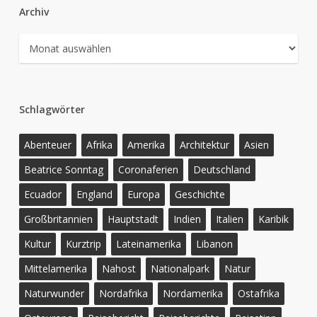
Archiv
Archiv
Schlagwörter
Abenteuer
Afrika
Amerika
Architektur
Asien
Beatrice Sonntag
Coronaferien
Deutschland
Ecuador
England
Europa
Geschichte
Großbritannien
Hauptstadt
Indien
Italien
Karibik
Kultur
Kurztrip
Lateinamerika
Libanon
Mittelamerika
Nahost
Nationalpark
Natur
Naturwunder
Nordafrika
Nordamerika
Ostafrika