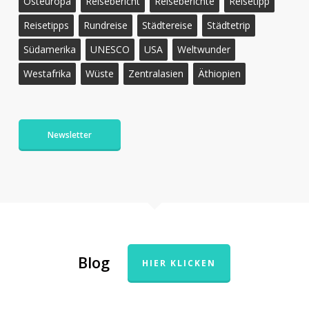
Osteuropa
Reisebericht
Reiseberichte
Reisetipp
Reisetipps
Rundreise
Städtereise
Städtetrip
Südamerika
UNESCO
USA
Weltwunder
Westafrika
Wüste
Zentralasien
Äthiopien
Newsletter
Blog
HIER KLICKEN