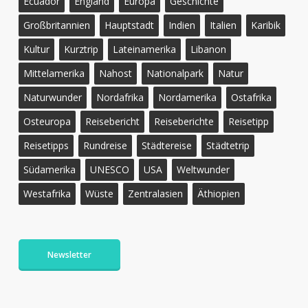
Ecuador
England
Europa
Geschichte
Großbritannien
Hauptstadt
Indien
Italien
Karibik
Kultur
Kurztrip
Lateinamerika
Libanon
Mittelamerika
Nahost
Nationalpark
Natur
Naturwunder
Nordafrika
Nordamerika
Ostafrika
Osteuropa
Reisebericht
Reiseberichte
Reisetipp
Reisetipps
Rundreise
Städtereise
Städtetrip
Südamerika
UNESCO
USA
Weltwunder
Westafrika
Wüste
Zentralasien
Äthiopien
Newsletter