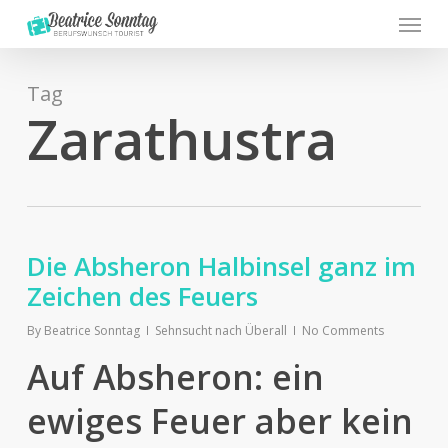
Menu
Skip
to
main
content
Tag
Zarathustra
Die Absheron Halbinsel ganz im
Zeichen des Feuers
By
Beatrice Sonntag
Sehnsucht nach Überall
No Comments
Auf Absheron: ein
ewiges Feuer aber kein