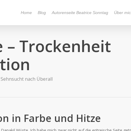
Home
Blog
Autorenseite Beatrice Sonntag
Über mic
 – Trockenheit
ktion
Sehnsucht nach Überall
on in Farbe und Hitze
 Danakil Wüste. Ich habe mich zwar nicht auf die eritreische Seite getr