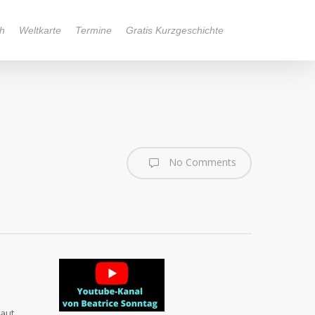
h
Weltkarte
Termine
Gratis Kurzgeschichte
No Comments
aut,