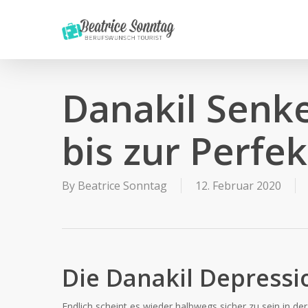
Skip
to
main
content
Danakil Senke
bis zur Perfe
By
Beatrice Sonntag
12. Februar 2020
Die Danakil Depressi
Endlich scheint es wieder halbwegs sicher zu sein in der