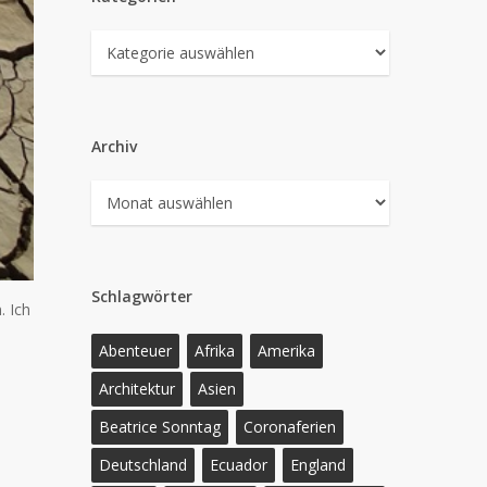
Kategorien
Archiv
Archiv
Schlagwörter
. Ich
Abenteuer
Afrika
Amerika
Architektur
Asien
Beatrice Sonntag
Coronaferien
Deutschland
Ecuador
England