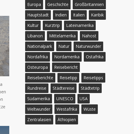
Europa
Geschichte
Großbritannien
Hauptstadt
Indien
Italien
Karibik
Kultur
Kurztrip
Lateinamerika
Libanon
Mittelamerika
Nahost
Nationalpark
Natur
Naturwunder
Nordafrika
Nordamerika
Ostafrika
Osteuropa
Reisebericht
Reiseberichte
Reisetipp
Reisetipps
ra
Rundreise
Städtereise
Städtetrip
ben
Südamerika
UNESCO
USA
on
tze
Weltwunder
Westafrika
Wüste
Zentralasien
Äthiopien