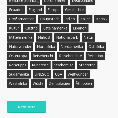
Beatrice Sonntag
Coronaferien
Deutschland
Ecuador
England
Europa
Geschichte
Großbritannien
Hauptstadt
Indien
Italien
Karibik
Kultur
Kurztrip
Lateinamerika
Libanon
Mittelamerika
Nahost
Nationalpark
Natur
Naturwunder
Nordafrika
Nordamerika
Ostafrika
Osteuropa
Reisebericht
Reiseberichte
Reisetipp
Reisetipps
Rundreise
Städtereise
Städtetrip
Südamerika
UNESCO
USA
Weltwunder
Westafrika
Wüste
Zentralasien
Äthiopien
Newsletter