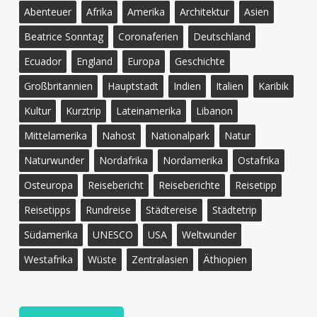
Abenteuer
Afrika
Amerika
Architektur
Asien
Beatrice Sonntag
Coronaferien
Deutschland
Ecuador
England
Europa
Geschichte
Großbritannien
Hauptstadt
Indien
Italien
Karibik
Kultur
Kurztrip
Lateinamerika
Libanon
Mittelamerika
Nahost
Nationalpark
Natur
Naturwunder
Nordafrika
Nordamerika
Ostafrika
Osteuropa
Reisebericht
Reiseberichte
Reisetipp
Reisetipps
Rundreise
Städtereise
Städtetrip
Südamerika
UNESCO
USA
Weltwunder
Westafrika
Wüste
Zentralasien
Äthiopien