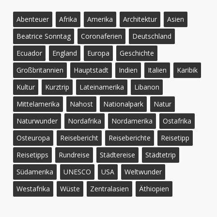
Abenteuer
Afrika
Amerika
Architektur
Asien
Beatrice Sonntag
Coronaferien
Deutschland
Ecuador
England
Europa
Geschichte
Großbritannien
Hauptstadt
Indien
Italien
Karibik
Kultur
Kurztrip
Lateinamerika
Libanon
Mittelamerika
Nahost
Nationalpark
Natur
Naturwunder
Nordafrika
Nordamerika
Ostafrika
Osteuropa
Reisebericht
Reiseberichte
Reisetipp
Reisetipps
Rundreise
Städtereise
Städtetrip
Südamerika
UNESCO
USA
Weltwunder
Westafrika
Wüste
Zentralasien
Äthiopien