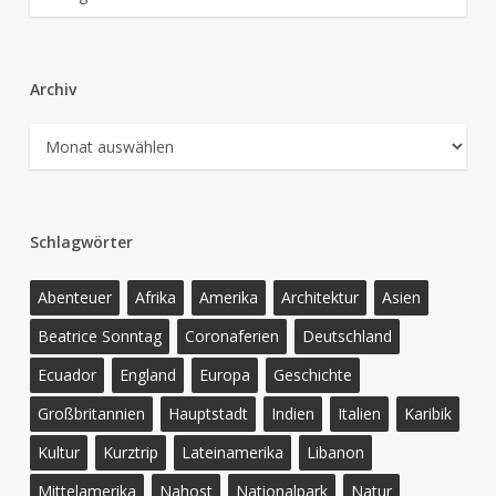
Archiv
Archiv
Schlagwörter
Abenteuer
Afrika
Amerika
Architektur
Asien
Beatrice Sonntag
Coronaferien
Deutschland
Ecuador
England
Europa
Geschichte
Großbritannien
Hauptstadt
Indien
Italien
Karibik
Kultur
Kurztrip
Lateinamerika
Libanon
Mittelamerika
Nahost
Nationalpark
Natur