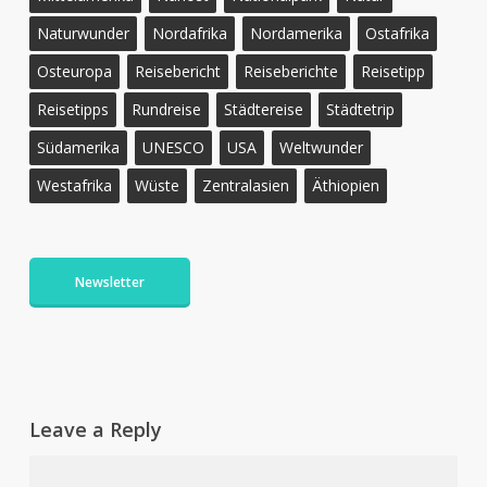
Naturwunder
Nordafrika
Nordamerika
Ostafrika
Osteuropa
Reisebericht
Reiseberichte
Reisetipp
Reisetipps
Rundreise
Städtereise
Städtetrip
Südamerika
UNESCO
USA
Weltwunder
Westafrika
Wüste
Zentralasien
Äthiopien
Newsletter
Leave a Reply