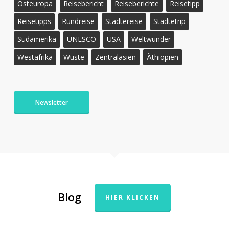
Osteuropa
Reisebericht
Reiseberichte
Reisetipp
Reisetipps
Rundreise
Städtereise
Städtetrip
Südamerika
UNESCO
USA
Weltwunder
Westafrika
Wüste
Zentralasien
Äthiopien
Newsletter
Blog
HIER KLICKEN