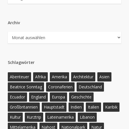
Archiv
Archiv
Schlagwörter
Abenteuer
Afrika
Amerika
Architektur
Asien
Beatrice Sonntag
Coronaferien
Deutschland
Ecuador
England
Europa
Geschichte
Großbritannien
Hauptstadt
Indien
Italien
Karibik
Kultur
Kurztrip
Lateinamerika
Libanon
Mittelamerika
Nahost
Nationalpark
Natur