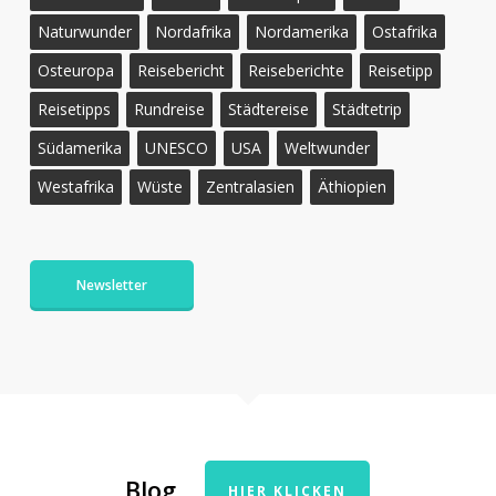
Naturwunder
Nordafrika
Nordamerika
Ostafrika
Osteuropa
Reisebericht
Reiseberichte
Reisetipp
Reisetipps
Rundreise
Städtereise
Städtetrip
Südamerika
UNESCO
USA
Weltwunder
Westafrika
Wüste
Zentralasien
Äthiopien
Newsletter
Blog
HIER KLICKEN