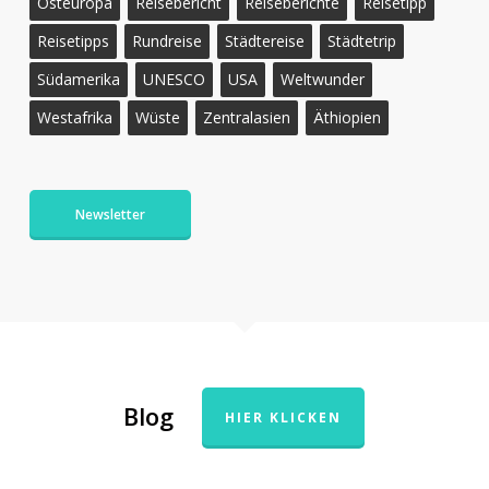
Osteuropa
Reisebericht
Reiseberichte
Reisetipp
Reisetipps
Rundreise
Städtereise
Städtetrip
Südamerika
UNESCO
USA
Weltwunder
Westafrika
Wüste
Zentralasien
Äthiopien
Newsletter
Blog
HIER KLICKEN