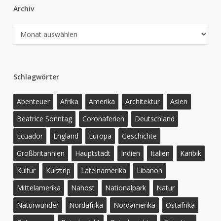
Archiv
Archiv
Schlagwörter
Abenteuer
Afrika
Amerika
Architektur
Asien
Beatrice Sonntag
Coronaferien
Deutschland
Ecuador
England
Europa
Geschichte
Großbritannien
Hauptstadt
Indien
Italien
Karibik
Kultur
Kurztrip
Lateinamerika
Libanon
Mittelamerika
Nahost
Nationalpark
Natur
Naturwunder
Nordafrika
Nordamerika
Ostafrika