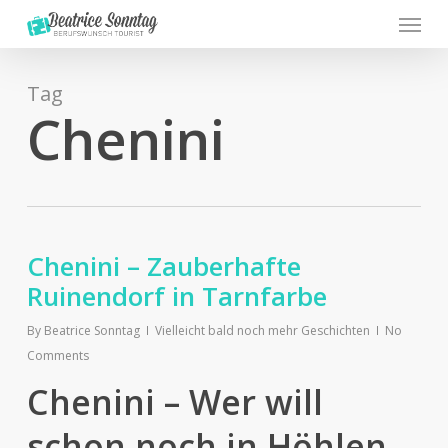
Menu
Skip
to
main
content
Tag
Chenini
Chenini – Zauberhafte
Ruinendorf in Tarnfarbe
By
Beatrice Sonntag
Vielleicht bald noch mehr Geschichten
No
Comments
Chenini – Wer will
schon noch in Höhlen