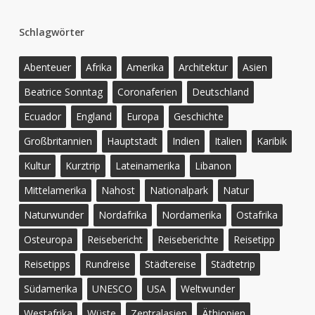
Schlagwörter
Abenteuer
Afrika
Amerika
Architektur
Asien
Beatrice Sonntag
Coronaferien
Deutschland
Ecuador
England
Europa
Geschichte
Großbritannien
Hauptstadt
Indien
Italien
Karibik
Kultur
Kurztrip
Lateinamerika
Libanon
Mittelamerika
Nahost
Nationalpark
Natur
Naturwunder
Nordafrika
Nordamerika
Ostafrika
Osteuropa
Reisebericht
Reiseberichte
Reisetipp
Reisetipps
Rundreise
Städtereise
Städtetrip
Südamerika
UNESCO
USA
Weltwunder
Westafrika
Wüste
Zentralasien
Äthiopien