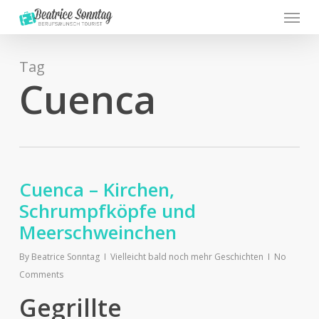
Menu
Skip
to
main
content
Tag
Cuenca
Cuenca – Kirchen,
Schrumpfköpfe und
Meerschweinchen
By
Beatrice Sonntag
Vielleicht bald noch mehr Geschichten
No
Comments
Gegrillte