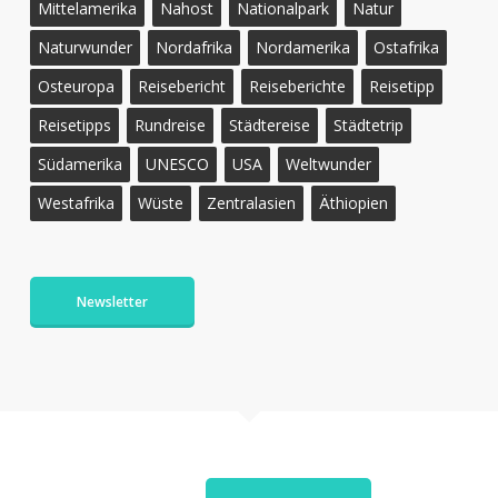
Mittelamerika
Nahost
Nationalpark
Natur
Naturwunder
Nordafrika
Nordamerika
Ostafrika
Osteuropa
Reisebericht
Reiseberichte
Reisetipp
Reisetipps
Rundreise
Städtereise
Städtetrip
Südamerika
UNESCO
USA
Weltwunder
Westafrika
Wüste
Zentralasien
Äthiopien
Newsletter