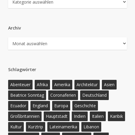
Archiv
Archiv
Schlagwörter
Abenteuer
Afrika
Amerika
Architektur
Asien
Beatrice Sonntag
Coronaferien
Deutschland
Ecuador
England
Europa
Geschichte
Großbritannien
Hauptstadt
Indien
Italien
Karibik
Kultur
Kurztrip
Lateinamerika
Libanon