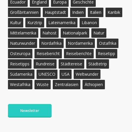
Ecuador
England
Europa
Geschichte
Großbritannien
Hauptstadt
Indien
Italien
Karibik
Kultur
Kurztrip
Lateinamerika
Libanon
Mittelamerika
Nahost
Nationalpark
Natur
Naturwunder
Nordafrika
Nordamerika
Ostafrika
Osteuropa
Reisebericht
Reiseberichte
Reisetipp
Reisetipps
Rundreise
Städtereise
Städtetrip
Südamerika
UNESCO
USA
Weltwunder
Westafrika
Wüste
Zentralasien
Äthiopien
Newsletter