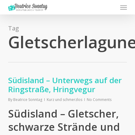
Menu
Skip
to
main
content
Tag
Gletscherlagun
Südisland – Unterwegs auf der
Ringstraße, Hringvegur
By
Beatrice Sonntag
Kurz und schmerzlos
No Comments
Südisland – Gletscher,
schwarze Strände und