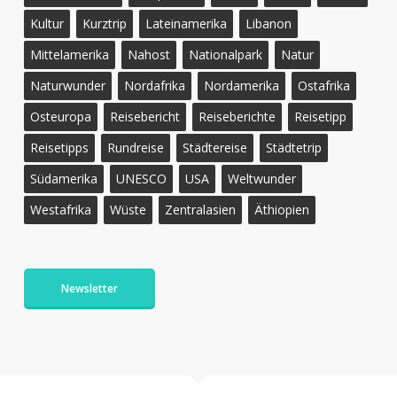
Kultur
Kurztrip
Lateinamerika
Libanon
Mittelamerika
Nahost
Nationalpark
Natur
Naturwunder
Nordafrika
Nordamerika
Ostafrika
Osteuropa
Reisebericht
Reiseberichte
Reisetipp
Reisetipps
Rundreise
Städtereise
Städtetrip
Südamerika
UNESCO
USA
Weltwunder
Westafrika
Wüste
Zentralasien
Äthiopien
Newsletter