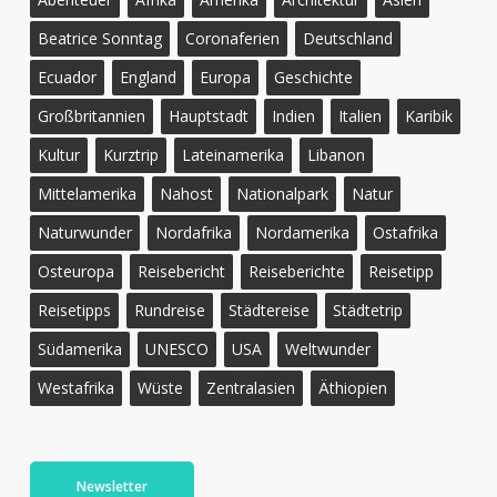
Beatrice Sonntag
Coronaferien
Deutschland
Ecuador
England
Europa
Geschichte
Großbritannien
Hauptstadt
Indien
Italien
Karibik
Kultur
Kurztrip
Lateinamerika
Libanon
Mittelamerika
Nahost
Nationalpark
Natur
Naturwunder
Nordafrika
Nordamerika
Ostafrika
Osteuropa
Reisebericht
Reiseberichte
Reisetipp
Reisetipps
Rundreise
Städtereise
Städtetrip
Südamerika
UNESCO
USA
Weltwunder
Westafrika
Wüste
Zentralasien
Äthiopien
Newsletter