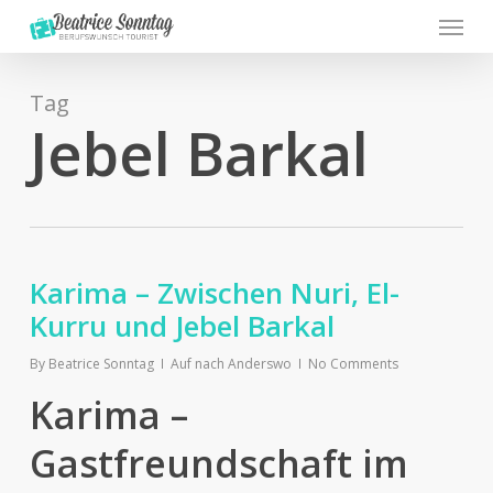
Menu
Skip
to
main
content
Tag
Jebel Barkal
Karima – Zwischen Nuri, El-
Kurru und Jebel Barkal
By
Beatrice Sonntag
Auf nach Anderswo
No Comments
Karima –
Gastfreundschaft im