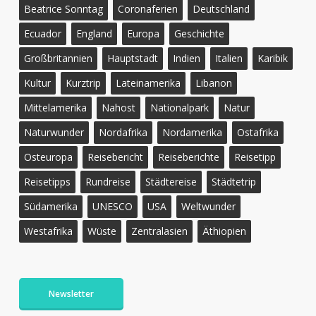
Beatrice Sonntag
Coronaferien
Deutschland
Ecuador
England
Europa
Geschichte
Großbritannien
Hauptstadt
Indien
Italien
Karibik
Kultur
Kurztrip
Lateinamerika
Libanon
Mittelamerika
Nahost
Nationalpark
Natur
Naturwunder
Nordafrika
Nordamerika
Ostafrika
Osteuropa
Reisebericht
Reiseberichte
Reisetipp
Reisetipps
Rundreise
Städtereise
Städtetrip
Südamerika
UNESCO
USA
Weltwunder
Westafrika
Wüste
Zentralasien
Äthiopien
Newsletter