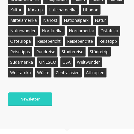
Kultur
Kurztrip
Lateinamerika
Libanon
Mittelamerika
Nahost
Nationalpark
Natur
Naturwunder
Nordafrika
Nordamerika
Ostafrika
Osteuropa
Reisebericht
Reiseberichte
Reisetipp
Reisetipps
Rundreise
Städtereise
Städtetrip
Südamerika
UNESCO
USA
Weltwunder
Westafrika
Wüste
Zentralasien
Äthiopien
Newsletter