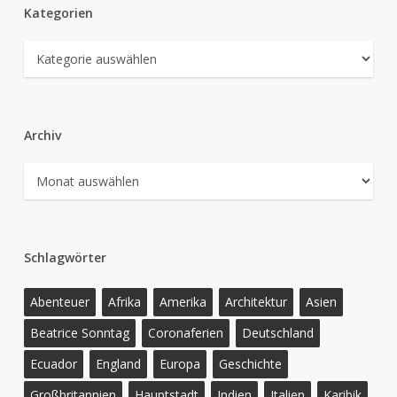
Kategorien
Kategorien
Archiv
Archiv
Schlagwörter
Abenteuer
Afrika
Amerika
Architektur
Asien
Beatrice Sonntag
Coronaferien
Deutschland
Ecuador
England
Europa
Geschichte
Großbritannien
Hauptstadt
Indien
Italien
Karibik