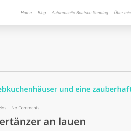
Home
Blog
Autorenseite Beatrice Sonntag
Über mic
Lebkuchenhäuser und eine zauberhaf
zlos
No Comments
ertänzer an lauen