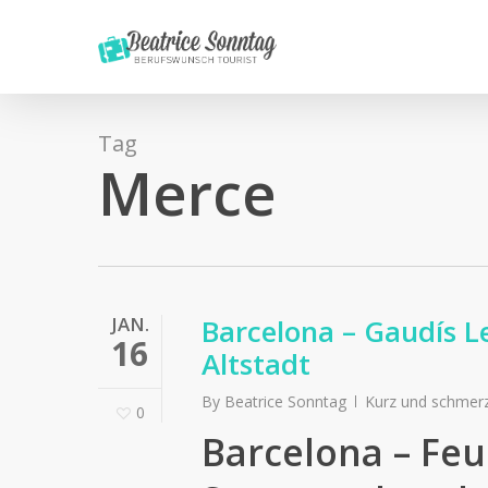
Skip
to
main
content
Tag
Merce
JAN.
Barcelona – Gaudís 
16
Altstadt
By
Beatrice Sonntag
Kurz und schmer
0
Barcelona – Feu