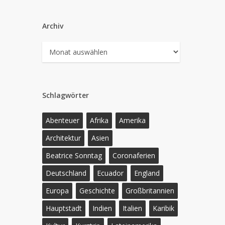
Archiv
Archiv
Schlagwörter
Abenteuer
Afrika
Amerika
Architektur
Asien
Beatrice Sonntag
Coronaferien
Deutschland
Ecuador
England
Europa
Geschichte
Großbritannien
Hauptstadt
Indien
Italien
Karibik