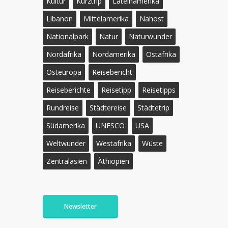
Kultur
Kurztrip
Lateinamerika
Libanon
Mittelamerika
Nahost
Nationalpark
Natur
Naturwunder
Nordafrika
Nordamerika
Ostafrika
Osteuropa
Reisebericht
Reiseberichte
Reisetipp
Reisetipps
Rundreise
Städtereise
Städtetrip
Südamerika
UNESCO
USA
Weltwunder
Westafrika
Wüste
Zentralasien
Äthiopien
Newsletter