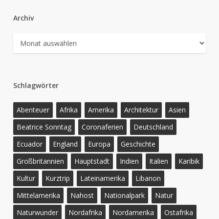
Archiv
Archiv
Schlagwörter
Abenteuer
Afrika
Amerika
Architektur
Asien
Beatrice Sonntag
Coronaferien
Deutschland
Ecuador
England
Europa
Geschichte
Großbritannien
Hauptstadt
Indien
Italien
Karibik
Kultur
Kurztrip
Lateinamerika
Libanon
Mittelamerika
Nahost
Nationalpark
Natur
Naturwunder
Nordafrika
Nordamerika
Ostafrika