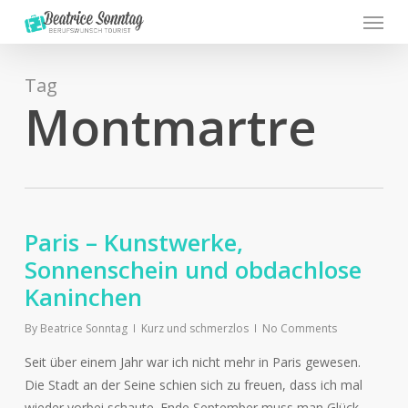
Menu
Skip
to
main
content
Tag
Montmartre
Paris – Kunstwerke,
Sonnenschein und obdachlose
Kaninchen
By
Beatrice Sonntag
Kurz und schmerzlos
No Comments
Seit über einem Jahr war ich nicht mehr in Paris gewesen.
Die Stadt an der Seine schien sich zu freuen, dass ich mal
wieder vorbei schaute. Ende September muss man Glück