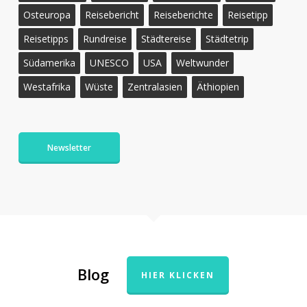
Osteuropa
Reisebericht
Reiseberichte
Reisetipp
Reisetipps
Rundreise
Städtereise
Städtetrip
Südamerika
UNESCO
USA
Weltwunder
Westafrika
Wüste
Zentralasien
Äthiopien
Newsletter
Blog
HIER KLICKEN