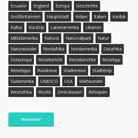
Ecuador
England
Europa
Geschichte
Großbritannien
Hauptstadt
Indien
Italien
Karibik
Kultur
Kurztrip
Lateinamerika
Libanon
Mittelamerika
Nahost
Nationalpark
Natur
Naturwunder
Nordafrika
Nordamerika
Ostafrika
Osteuropa
Reisebericht
Reiseberichte
Reisetipp
Reisetipps
Rundreise
Städtereise
Städtetrip
Südamerika
UNESCO
USA
Weltwunder
Westafrika
Wüste
Zentralasien
Äthiopien
Newsletter