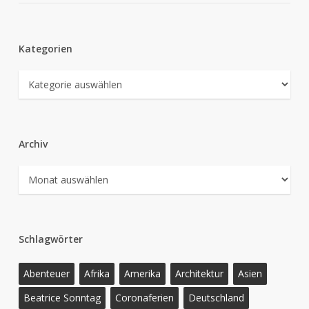
Kategorien
Kategorien
Archiv
Archiv
Schlagwörter
Abenteuer
Afrika
Amerika
Architektur
Asien
Beatrice Sonntag
Coronaferien
Deutschland