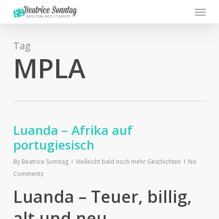
Menu
Skip
to
main
content
Tag
MPLA
Luanda – Afrika auf
portugiesisch
By
Beatrice Sonntag
Vielleicht bald noch mehr Geschichten
No
Comments
Luanda – Teuer, billig,
alt und neu