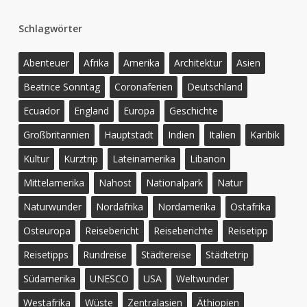
Schlagwörter
Abenteuer
Afrika
Amerika
Architektur
Asien
Beatrice Sonntag
Coronaferien
Deutschland
Ecuador
England
Europa
Geschichte
Großbritannien
Hauptstadt
Indien
Italien
Karibik
Kultur
Kurztrip
Lateinamerika
Libanon
Mittelamerika
Nahost
Nationalpark
Natur
Naturwunder
Nordafrika
Nordamerika
Ostafrika
Osteuropa
Reisebericht
Reiseberichte
Reisetipp
Reisetipps
Rundreise
Städtereise
Städtetrip
Südamerika
UNESCO
USA
Weltwunder
Westafrika
Wüste
Zentralasien
Äthiopien