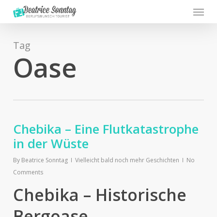
Menu
Skip
to
main
content
Tag
Oase
Chebika – Eine Flutkatastrophe
in der Wüste
By
Beatrice Sonntag
Vielleicht bald noch mehr Geschichten
No
Comments
Chebika – Historische
Bergoase