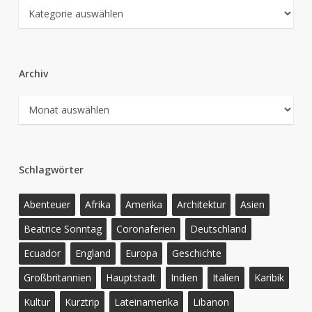
Kategorien
Archiv
Archiv
Schlagwörter
Abenteuer
Afrika
Amerika
Architektur
Asien
Beatrice Sonntag
Coronaferien
Deutschland
Ecuador
England
Europa
Geschichte
Großbritannien
Hauptstadt
Indien
Italien
Karibik
Kultur
Kurztrip
Lateinamerika
Libanon