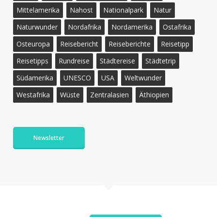
Mittelamerika
Nahost
Nationalpark
Natur
Naturwunder
Nordafrika
Nordamerika
Ostafrika
Osteuropa
Reisebericht
Reiseberichte
Reisetipp
Reisetipps
Rundreise
Städtereise
Städtetrip
Südamerika
UNESCO
USA
Weltwunder
Westafrika
Wüste
Zentralasien
Äthiopien
Newsletter