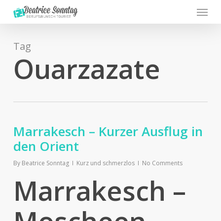
Menu
Skip
to
main
content
Tag
Ouarzazate
Marrakesch – Kurzer Ausflug in
den Orient
By
Beatrice Sonntag
Kurz und schmerzlos
No Comments
Marrakesch –