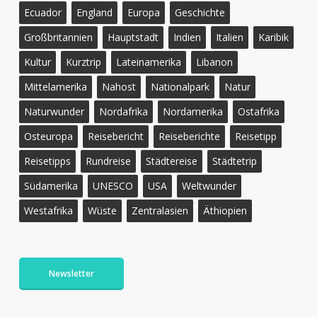
Ecuador
England
Europa
Geschichte
Großbritannien
Hauptstadt
Indien
Italien
Karibik
Kultur
Kurztrip
Lateinamerika
Libanon
Mittelamerika
Nahost
Nationalpark
Natur
Naturwunder
Nordafrika
Nordamerika
Ostafrika
Osteuropa
Reisebericht
Reiseberichte
Reisetipp
Reisetipps
Rundreise
Städtereise
Städtetrip
Südamerika
UNESCO
USA
Weltwunder
Westafrika
Wüste
Zentralasien
Äthiopien
Newsletter