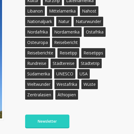
Kultur
Kurztrip
Lateinamerika
Libanon
Mittelamerika
Nahost
Nationalpark
Natur
Naturwunder
Nordafrika
Nordamerika
Ostafrika
Osteuropa
Reisebericht
Reiseberichte
Reisetipp
Reisetipps
Rundreise
Städtereise
Städtetrip
Südamerika
UNESCO
USA
Weltwunder
Westafrika
Wüste
Zentralasien
Äthiopien
Newsletter