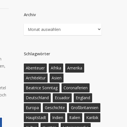
Archiv
Archiv
Schlagwörter
h
en,
Abenteuer
Afrika
Amerika
Architektur
Asien
Beatrice Sonntag
Coronaferien
rtel
noch
Deutschland
Ecuador
England
Europa
Geschichte
Großbritannien
Hauptstadt
Indien
Italien
Karibik