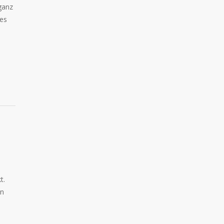
ganz
 es
t.
en